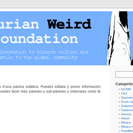
Guetar
Categoríe
 d’una páxina estática. Puedes editala y poner información
ASTWF
 Puedes facer más páxines y sub-páxines y ordenales como te
Cine
Deporte
Ensin cla
Galardo
Gastron
internet
Kitsch
Música
Música r
Parafilie