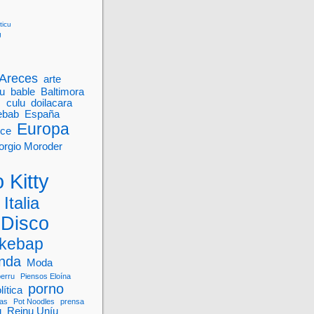
ticu
g
Areces
arte
u
bable
Baltimora
M
culu
doilacara
ebab
España
Europa
nce
orgio Moroder
 Kitty
Italia
 Disco
kebap
onda
Moda
perru
Piensos Eloína
porno
lítica
vas
Pot Noodles
prensa
u
Reinu Uníu