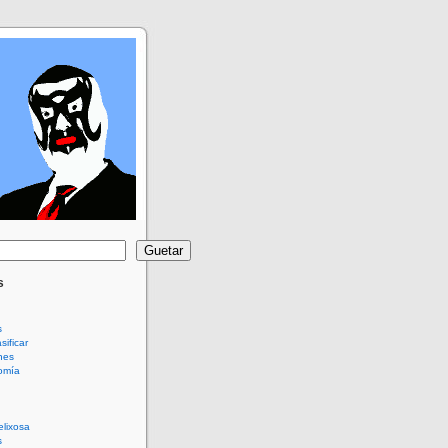
Guetar
s
s
sificar
nes
omía
elixosa
s