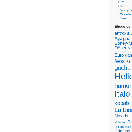
TV
Viral
Viral polí
Wrestlin
Xente
Etiquetes
antroxu
Ayalguer
Boney-
Döner K
Euro da
feos
Gi
gochu
Hello
humor
Italo
kebab
La Bi
Navidá
Po
Polonia
por que te 
Principá