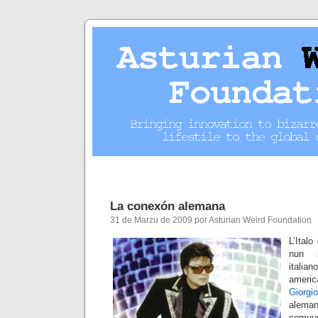
La conexón alemana
31 de Marzu de 2009 por Asturian Weird Foundation
L’Ital
nun s
itali
americ
Giorgi
ale
comuun