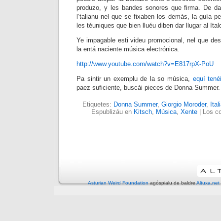
produzo, y les bandes sonores que firma. De d
l’talianu nel que se fixaben los demás, la guía pe
les téuniques que bien lluéu diben dar llugar al Ital
Ye impagable esti videu promocional, nel que desp
la entá naciente música electrónica.
http://www.youtube.com/watch?v=E817rpX-PoU
Pa sintir un exemplu de la so música,
equí tené
paez suficiente, buscái pieces de Donna Summer.
Etiquetes:
Donna Summer
,
Giorgio Moroder
,
Ital
Espublizáu en
Kitsch
,
Música
,
Xente
|
Los co
Asturian Weird Foundation
agóspialu de baldre
Altuxa.net