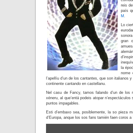
reis de
país q
M
.
Lo cier
euroda
sonora
gran o
amues
alemán
d’ins
inequí
la épo
nome q
l’apellíu d’un de los cantantes, que son italianos 
continente cantando en castellanu.
Nel casu de Fancy, tamos falando d’un de los m
xéneru, al que’entá podeis atopar n’espectáculos
puntos impagables.
Esti d’embaxo sea, posiblemente, la so pieza m
d’Europa, anque los sos fans tamién faen coros a 
Amosar
"Fancy-