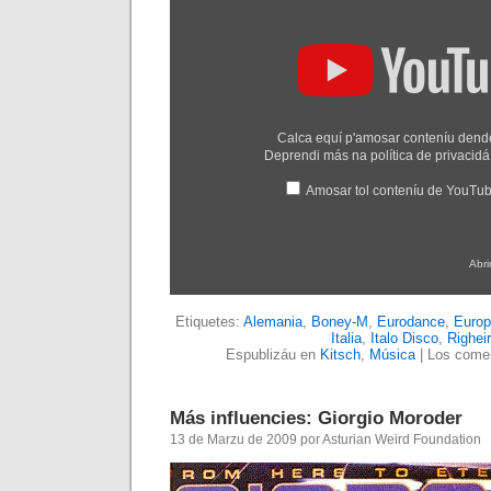
Bolero"
dende
YouTube
Calca equí p'amosar conteníu den
Deprendi más na
política de privaci
Amosar tol conteníu de YouTu
Abri
Etiquetes:
Alemania
,
Boney-M
,
Eurodance
,
Europ
Italia
,
Italo Disco
,
Righei
Espublizáu en
Kitsch
,
Música
|
Los comen
Más influencies: Giorgio Moroder
13 de Marzu de 2009 por Asturian Weird Foundation