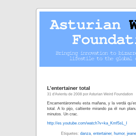
L’entertainer total
31 d'Avientu de 2008 por Asturian Weird Foundation
Encamentáronmelu esta mañana, y la verdá qu’es
total. A lo pijo, caltiente mirando pa él nun pla
minutos. Un crac.
http://es.youtube.com/watch?v=ka_Kmf5sL_I
Etiquetes:
danza
,
entertainer
,
humor
,
jeane