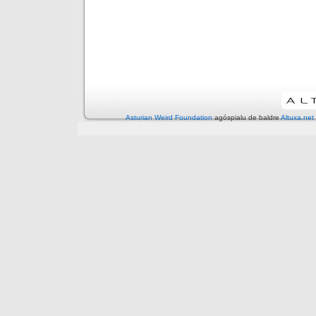
Asturian Weird Foundation
agóspialu de baldre
Altuxa.net