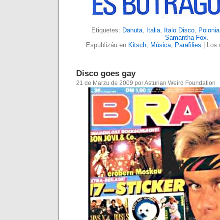
Etiquetes:
Danuta
,
Italia
,
Italo Disco
,
Polonia
Samantha Fox
.
Espublizáu en
Kitsch
,
Música
,
Parafilies
|
Los 
Disco goes gay
21 de Marzu de 2009 por Asturian Weird Foundation