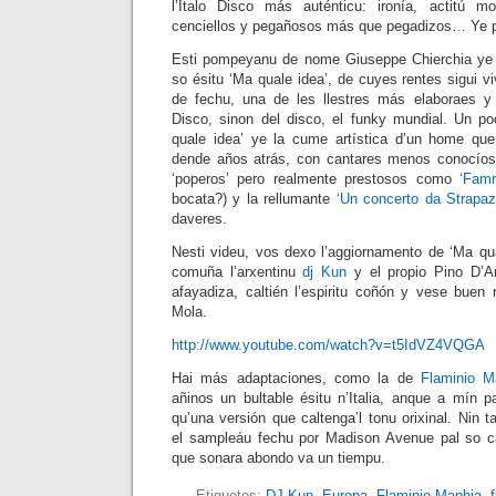
l’Italo Disco más auténticu: ironía, actitú m
cenciellos y pegañosos más que pegadizos… Ye pur
Esti pompeyanu de nome Giuseppe Chierchia ye
so ésitu ‘Ma quale idea’, de cuyes rentes sigui v
de fechu, una de les llestres más elaboraes y 
Disco, sinon del disco, el funky mundial. Un p
quale idea’ ye la cume artística d’un home que 
dende años atrás, con cantares menos conocíos
‘poperos’ pero realmente prestosos como
‘Fam
bocata?) y la rellumante
‘Un concerto da Strapaz
daveres.
Nesti videu, vos dexo l’aggiornamento de ‘Ma qua
comuña l’arxentinu
dj Kun
y el propio Pino D’A
afayadiza, caltién l’espiritu coñón y vese buen r
Mola.
http://www.youtube.com/watch?v=t5IdVZ4VQGA
Hai más adaptaciones, como la de
Flaminio M
añinos un bultable ésitu n’Italia, anque a mín
qu’una versión que caltenga’l tonu orixinal. Ni
el sampleáu fechu por Madison Avenue pal so 
que sonara abondo va un tiempu.
Etiquetes:
DJ Kun
,
Europa
,
Flaminio Maphia
,