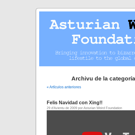
Archivu de la categoría
« Artículos anteriores
Felis Navidad con Xing!!
29 d'Avientu de 2009 por Asturian Weird Foundation
Amosar
"
[MV]
XING
Star
-