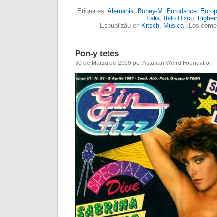
Etiquetes:
Alemania
,
Boney-M
,
Eurodance
,
Europ
Italia
,
Italo Disco
,
Righei
Espublizáu en
Kitsch
,
Música
|
Los comen
Pon-y tetes
30 de Marzu de 2009 por Asturian Weird Foundation