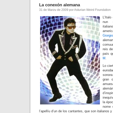
La conexón alemana
31 de Marzu de 2009 por Asturian Weird Foundation
L’Ital
nun s
itali
americ
Giorgi
ale
comuun
reis de
país q
M
.
Lo cier
euroda
sonora
gran o
amues
alemán
d’ins
inequí
la épo
nome q
l’apellíu d’un de los cantantes, que son italianos 