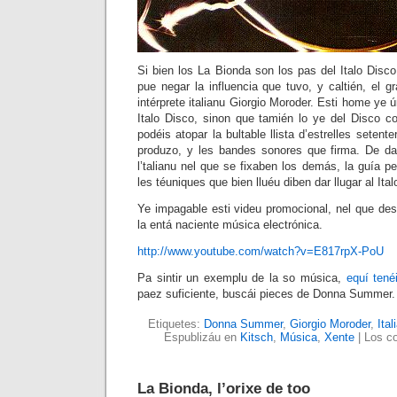
Si bien los La Bionda son los pas del Italo Disco
pue negar la influencia que tuvo, y caltién, el g
intérprete italianu Giorgio Moroder. Esti home ye 
Italo Disco, sinon que tamién lo ye del Disco co
podéis atopar la bultable llista d’estrelles seten
produzo, y les bandes sonores que firma. De d
l’talianu nel que se fixaben los demás, la guía pe
les téuniques que bien lluéu diben dar llugar al Ital
Ye impagable esti videu promocional, nel que desp
la entá naciente música electrónica.
http://www.youtube.com/watch?v=E817rpX-PoU
Pa sintir un exemplu de la so música,
equí tené
paez suficiente, buscái pieces de Donna Summer.
Etiquetes:
Donna Summer
,
Giorgio Moroder
,
Ital
Espublizáu en
Kitsch
,
Música
,
Xente
|
Los co
La Bionda, l’orixe de too