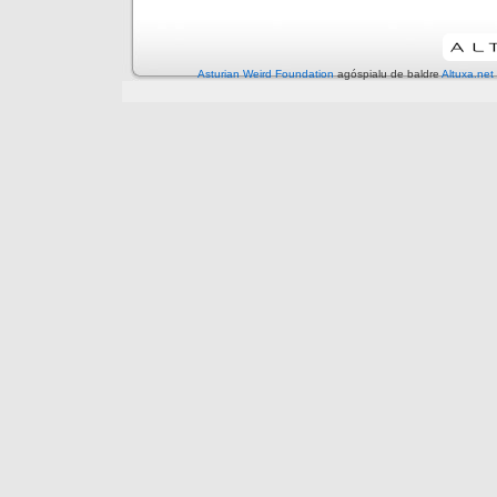
Asturian Weird Foundation
agóspialu de baldre
Altuxa.net