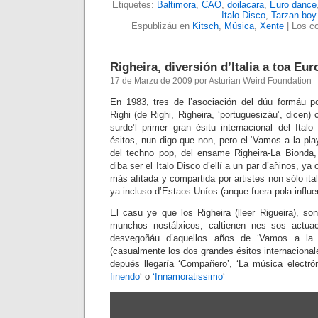
Etiquetes:
Baltimora
,
CAO
,
doilacara
,
Euro dance
Italo Disco
,
Tarzan boy
Espublizáu en
Kitsch
,
Música
,
Xente
|
Los co
Righeira, diversión d’Italia a toa Eur
17 de Marzu de 2009 por Asturian Weird Foundation
En 1983, tres de l’asociación del dúu formáu p
Righi (de Righi, Righeira, ‘portuguesizáu’, dicen
surde’l primer gran ésitu internacional del Ital
ésitos, nun digo que non, pero el ‘Vamos a la pla
del techno pop, del ensame Righeira-La Bionda,
diba ser el Italo Disco d’ellí a un par d’añinos, ya
más afitada y compartida por artistes non sólo ita
ya incluso d’Estaos Uníos (anque fuera pola influe
El casu ye que los Righeira (lleer Rigueira), so
munchos nostálxicos, caltienen nes sos actuaci
desvegoñáu d’aquellos años de ‘Vamos a la p
(casualmente los dos grandes ésitos internacional
depués llegaría ‘Compañero’, ‘La música electróni
finendo
‘ o
‘Innamoratissimo
‘
Amosar
"Righeira
vamos