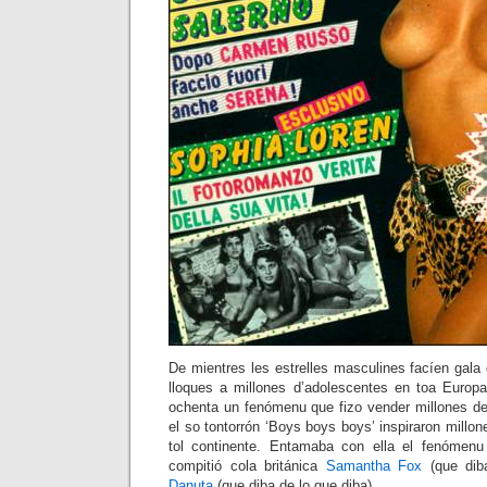
De mientres les estrelles masculines facíen gala
lloques a millones d’adolescentes en toa Europa
ochenta un fenómenu que fizo vender millones de
el so tontorrón ‘Boys boys boys’ inspiraron millon
tol continente. Entamaba con ella el fenómenu d
compitió cola británica
Samantha Fox
(que diba
Danuta
(que diba de lo que diba).