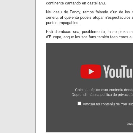
continente cantando en castellanu.
Nel casu de Fancy, tamos falando d’un de los m
xéneru, al que’entá podeis atopar n’espectáculos
puntos impagables.
Esti d’embaxo sea, posiblemente, la so pieza m
d’Europa, anque los sos fans tamién faen coros a 
Amosar
"Fancy-
Bolero"
dende
YouTube
Calca equí p'amosar conteníu den
Deprendi más na
política de privaci
Amosar tol conteníu de YouTu
Abri