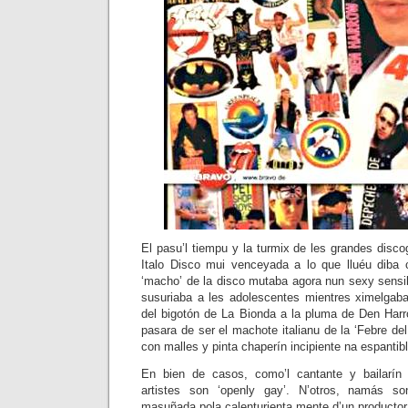
El pasu’l tiempu y la turmix de les grandes discog
Italo Disco mui venceyada a lo que lluéu diba c
‘macho’ de la disco mutaba agora nun sexy sensi
susuriaba a les adolescentes mientres ximelgaba’
del bigotón de La Bionda a la pluma de Den Harr
pasara de ser el machote italianu de la ‘Febre del
con malles y pinta chaperín incipiente na espantible
En bien de casos, como’l cantante y bailarín 
artistes son ‘openly gay’. N’otros, namás so
masuñada pola calenturienta mente d’un productor 