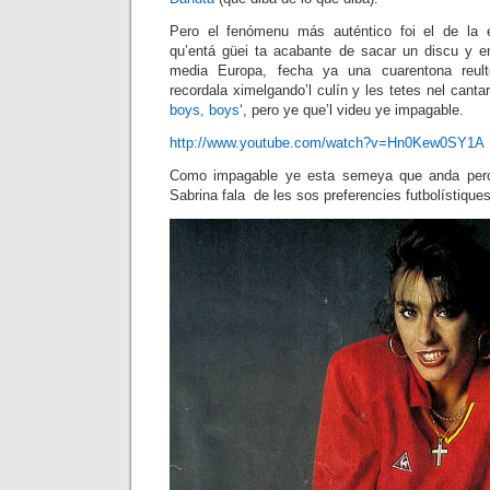
Pero el fenómenu más auténtico foi el de la 
qu’entá güei ta acabante de sacar un discu y e
media Europa, fecha ya una cuarentona reul
recordala ximelgando’l culín y les tetes nel canta
boys, boys
‘, pero ye que’l videu ye impagable.
http://www.youtube.com/watch?v=Hn0Kew0SY1A
Como impagable ye esta semeya que anda percor
Sabrina fala de les sos preferencies futbolístiques