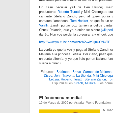
Un casu peculiar ye’l de Den Harrow, marca
productores
Roberto Turatti
y Miki Chieregato que
cantante Stefano Zandri, pero al que-y ponía
cantares l’americanu
Tom Hooker
, no que foi un 
Vanilli
. Zandri punxo voz tamién a dellos cantar
Chuck Rolando, que ye a quien se siente
(wikipedi
darréu. Nun vos perder la coreografía y el look qu
http://www.youtube.com/watch?v=hSIjuUONwTE
La verdá ye que la voz-y pega al Stefano Zandri 
Mairena a la princesa Letizia. Por cierto, paez qu
un puntu d’ironía, y ye que lleíu por un italianu fo
suena a dineru.
Etiquetes:
Baltimora
,
Bravo
,
Carmen de Mairena
Disco
,
John Travolta
,
La Bionda
,
Miki Chierega
Letizia
,
Roberto Turatti
,
Stefano Zandri
,
To
Espublizáu en
Kitsch
,
Música
|
Los comen
El fenómenu mundial
19 de Marzu de 2009 por Asturian Weird Foundation
A medi