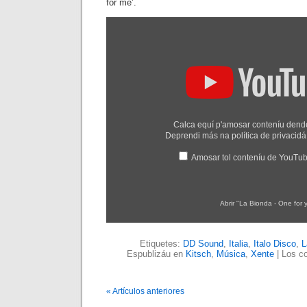
for me’.
Amosar
"La
Bionda
-
One
for
you,
one
for
me"
dende
Calca equí p'amosar conteníu den
YouTube
Deprendi más na
política de privaci
Amosar tol conteníu de YouTu
Abrir "La Bionda - One for
Etiquetes:
DD Sound
,
Italia
,
Italo Disco
,
L
Espublizáu en
Kitsch
,
Música
,
Xente
|
Los co
« Artículos anteriores