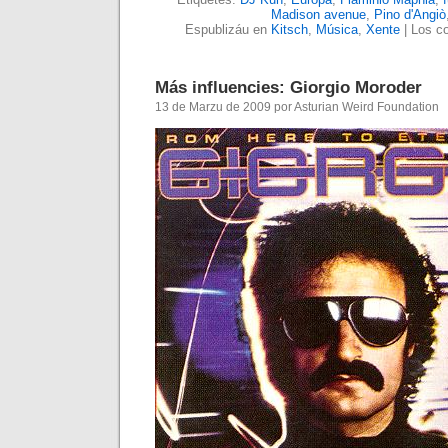
Madison avenue
,
Pino d'Angiò
Espublizáu en
Kitsch
,
Música
,
Xente
|
Los co
Más influencies: Giorgio Moroder
13 de Marzu de 2009 por Asturian Weird Foundation