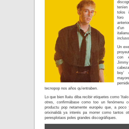
discog
teníe
tolos 
foro
anterio
d’un 
italia
incluso
Un exe
proyeu
con e
Jim
cabeza
boy’ 
mayore
perni
tecnopop nos años qu’entraben.
Lo que bien lluéu diba recibir etiquetes como ‘Italo
otres, confirmábase como too un fenómenu co
productu pop netamente européu que, a poco y
orixinalidá ya interés pa morrer como tantos 
peresplotaos poles grandes discográfiques.
Amosar