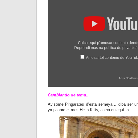
"Baltimora
-
Tarzan
Boy"
dende
YouTube
Calca equí p'amosar conteníu den
Deprendi más na
política de privaci
Amosar tol conteníu de YouTu
Abrir "Baltim
Cambiando de tema…
Avisóme Pingarates d’esta semeya… diba ser u
ya pasara el mes Hello Kitty, asina qu’equí ta: