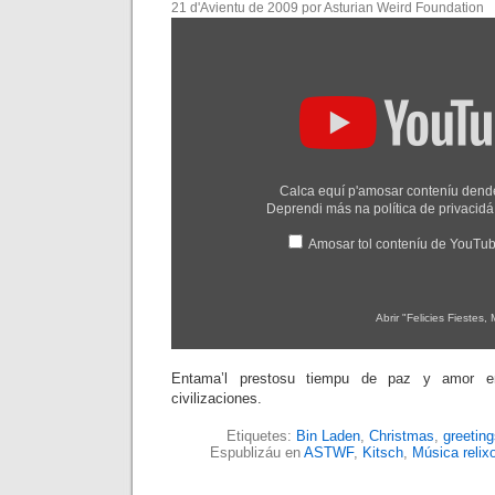
21 d'Avientu de 2009 por Asturian Weird Foundation
Amosar
"Felicies
Fiestes,
Merry
Christmas"
dende
YouTube
Calca equí p'amosar conteníu den
Deprendi más na
política de privaci
Amosar tol conteníu de YouTu
Abrir "Felicies Fiestes
Entama’l prestosu tiempu de paz y amor e
civilizaciones.
Etiquetes:
Bin Laden
,
Christmas
,
greeting
Espublizáu en
ASTWF
,
Kitsch
,
Música relix