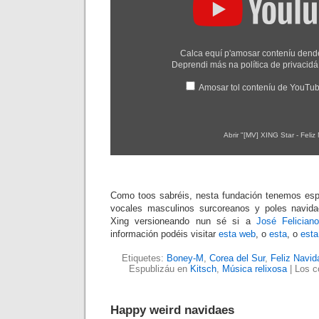
Feliz
Navidad
(2008)"
dende
YouTube
Calca equí p'amosar conteníu den
Deprendi más na
política de privaci
Amosar tol conteníu de YouTu
Abrir "[MV] XING Star - Feli
Como toos sabréis, nesta fundación tenemos espe
vocales masculinos surcoreanos y poles navida
Xing versioneando nun sé si a
José Felician
información podéis visitar
esta web
, o
esta
, o
esta
Etiquetes:
Boney-M
,
Corea del Sur
,
Feliz Navid
Espublizáu en
Kitsch
,
Música relixosa
|
Los c
Happy weird navidaes