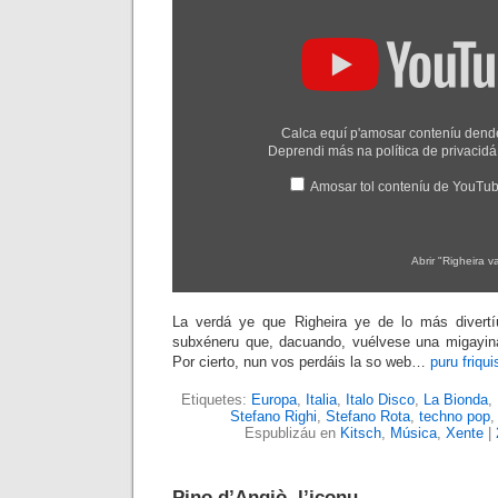
a
la
playa"
dende
YouTube
Calca equí p'amosar conteníu den
Deprendi más na
política de privaci
Amosar tol conteníu de YouTu
Abrir "Righeira 
La verdá ye que Righeira ye de lo más divert
subxéneru que, dacuando, vuélvese una migayina
Por cierto, nun vos perdáis la so web…
puru friqu
Etiquetes:
Europa
,
Italia
,
Italo Disco
,
La Bionda
,
Stefano Righi
,
Stefano Rota
,
techno pop
Espublizáu en
Kitsch
,
Música
,
Xente
|
Pino d’Angiò, l’iconu