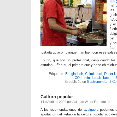
que-
nel 
les 
goch
n’Al
y el
file
dalg
pel 
y no
faen
tostada qu’acompanguen tan bien con eses salses 
En fin, que too un profesional, desplicando lo
asturianu. Eso sí, el primero que-y eche chimichurr
Etiquetes:
Bangladesh
,
Chimichurri
,
Döner K
COmercio
,
kebab
,
kebap
,
U
Espublizáu en
Gastronomía
|
2 Co
Cultura popular
14 d'Abril de 2009 por Asturian Weird Foundation
A les recomendaciones del
ayalgueru
podemos su
aportación del kebab a la cultura popular occide