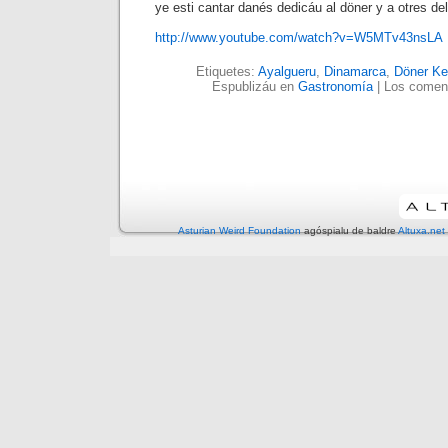
ye esti cantar danés dedicáu al döner y a otres del
http://www.youtube.com/watch?v=W5MTv43nsLA
Etiquetes:
Ayalgueru
,
Dinamarca
,
Döner K
Espublizáu en
Gastronomía
|
Los coment
Asturian Weird Foundation
agóspialu de baldre
Altuxa.net