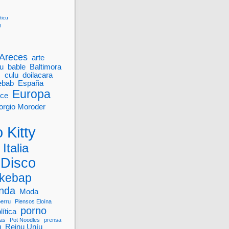
ticu
g
Areces
arte
u
bable
Baltimora
M
culu
doilacara
ebab
España
Europa
nce
orgio Moroder
 Kitty
Italia
 Disco
kebap
onda
Moda
perru
Piensos Eloína
porno
lítica
vas
Pot Noodles
prensa
u
Reinu Uníu