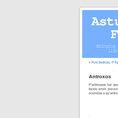
«
Post dedicáu: P’A
Antroxos
P’antroxase hai qu
facelo ensin precur
ocurrióse-y qu’antro