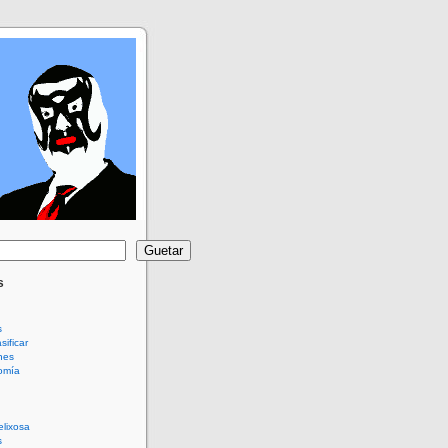
Guetar
s
s
sificar
nes
omía
elixosa
s