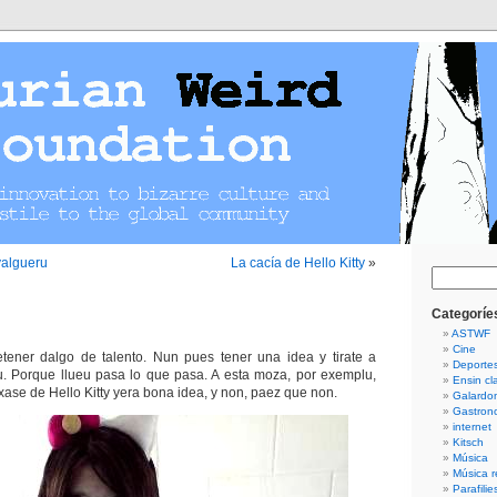
yalgueru
La cacía de Hello Kitty
»
Guetar
Categoríe
ASTWF
Cine
etener dalgo de talento. Nun pues tener una idea y tirate a
Deporte
u. Porque llueu pasa lo que pasa. A esta moza, por exemplu,
Ensin cla
xase de Hello Kitty yera bona idea, y non, paez que non.
Galardo
Gastron
internet
Kitsch
Música
Música r
Parafilie