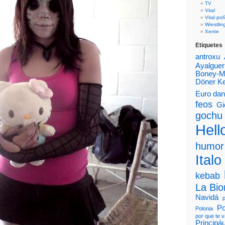
TV
Viral
Viral polí
Wrestlin
Xente
Etiquetes
antroxu
Ayalguer
Boney-
Döner K
Euro da
feos
Gi
gochu
Hello
humor
Italo
kebab
La Bi
Navidá
Po
Polonia
por que te 
Principá