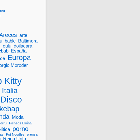
ticu
g
Areces
arte
u
bable
Baltimora
M
culu
doilacara
ebab
España
Europa
nce
orgio Moroder
 Kitty
Italia
 Disco
kebap
onda
Moda
perru
Piensos Eloína
porno
lítica
vas
Pot Noodles
prensa
u
Reinu Uníu