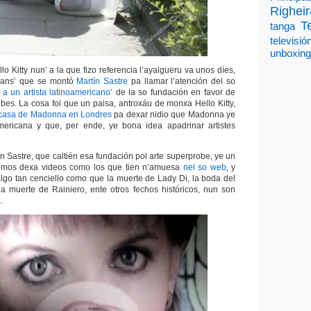
Righeir
T
tanga
televisió
unboxing
llo Kitty nun’ a la que fizo referencia l’ayalgueru va unos díes,
rmans’ que se montó
Martín Sastre
pa llamar l’atención del so
 a un artista latinoamericano’
de la so fundación en favor de
obes. La cosa foi que un paisa, antroxáu de monxa Hello Kitty,
a casa de Madonna en Londres
pa dexar nidio que Madonna ye
oamericana y que, per ende, ye bona idea apadrinar artistes
n Sastre, que caltién esa fundación pol arte superprobe, ye un
e mos dexa videos como los que tien n’amuesa
nel so web
, y
go tan cenciello como que la muerte de Lady Di, la boda del
la muerte de Rainiero, ente otros fechos históricos, nun son
.