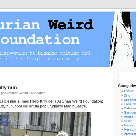
Guetar
Categoríe
itty nun
ASTWF
 por Asturian Weird Foundation
Cine
Deporte
s piesllar el mes Hello Kitty de la Asturian Weird Foundation:
Ensin cla
Kitty nun, obra del artista pop uruguaxo Martín Sastre.
Galardo
Gastron
internet
Kitsch
Música
Música r
Parafilie