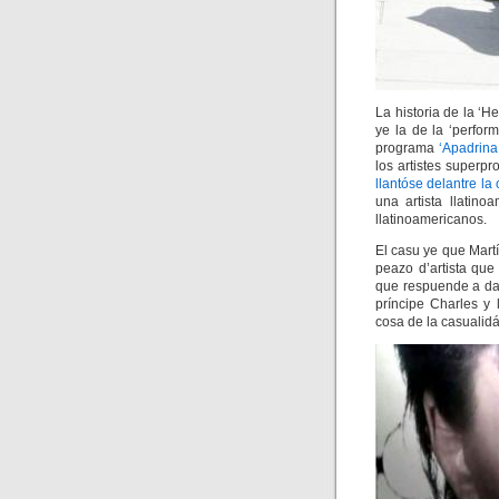
La historia de la ‘He
ye la de la ‘perfo
programa
‘Apadrina
los artistes superpr
llantóse delantre l
una artista llatin
llatinoamericanos.
El casu ye que Martí
peazo d’artista qu
que respuende a dal
príncipe Charles y 
cosa de la casualidá