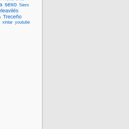
sexo
a
Siero
eleavilés
Treceño
n
xintar
youtube