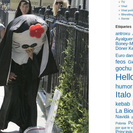
TV
Viral
Viral polí
Wrestlin
Xente
Etiquetes
antroxu
Ayalguer
Boney-
Döner K
Euro da
feos
Gi
gochu
Hello
humor
Italo
kebab
La Bi
Navidá
Po
Polonia
por que te 
Principá