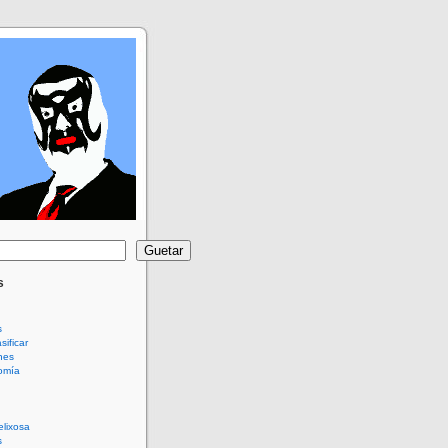
Guetar
s
s
sificar
nes
omía
elixosa
s