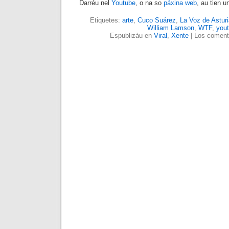
Darréu nel
Youtube
, o na so
páxina web
, au tien u
Etiquetes:
arte
,
Cuco Suárez
,
La Voz de Astur
William Lamson
,
WTF
,
you
Espublizáu en
Viral
,
Xente
|
Los comenta