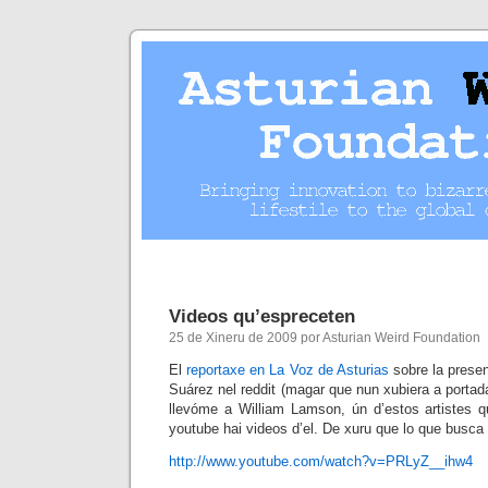
Videos qu’espreceten
25 de Xineru de 2009 por Asturian Weird Foundation
El
reportaxe en La Voz de Asturias
sobre la prese
Suárez nel reddit (magar que nun xubiera a porta
llevóme a William Lamson, ún d’estos artistes 
youtube hai videos d’el. De xuru que lo que busca 
http://www.youtube.com/watch?v=PRLyZ__ihw4