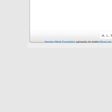
Asturian Weird Foundation
agóspialu de baldre
Altuxa.net