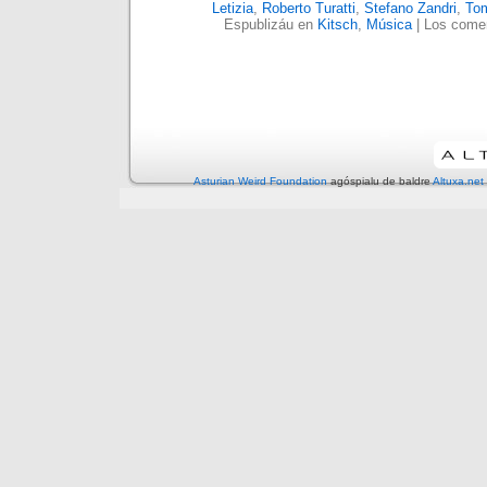
Letizia
,
Roberto Turatti
,
Stefano Zandri
,
To
Espublizáu en
Kitsch
,
Música
|
Los comen
Asturian Weird Foundation
agóspialu de baldre
Altuxa.net