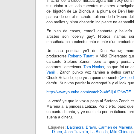
‘macho’ de la disco mutaba agora nun sexy sensi
susuriaba a les adolescentes mientres ximelgaba’
del bigotón de La Bionda a la pluma de Den Harr
pasara de ser el machote italianu de la ‘Febre del
con malles y pinta chaperín incipiente na espantible
En bien de casos, como’l cantante y bailarín 
artistes son ‘openly gay’. N’otros, namás so
masuñada pola calenturienta mente d’un productor 
Un casu peculiar ye’l de Den Harrow, marca
productores
Roberto Turatti
y Miki Chieregato que
cantante Stefano Zandri, pero al que-y ponía
cantares l’americanu
Tom Hooker
, no que foi un 
Vanilli
. Zandri punxo voz tamién a dellos cantar
Chuck Rolando, que ye a quien se siente
(wikipedi
darréu. Nun vos perder la coreografía y el look qu
http://www.youtube.com/watch?v=hSIjuUONwTE
La verdá ye que la voz-y pega al Stefano Zandri 
Mairena a la princesa Letizia. Por cierto, paez qu
un puntu d’ironía, y ye que lleíu por un italianu fo
suena a dineru.
Etiquetes:
Baltimora
,
Bravo
,
Carmen de Mairena
Disco
,
John Travolta
,
La Bionda
,
Miki Chierega