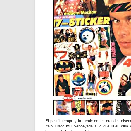
El pasu’l tiempu y la turmix de les grandes discog
Italo Disco mui venceyada a lo que lluéu diba c