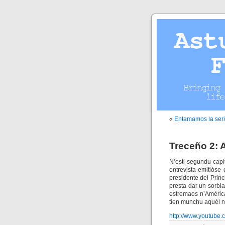
«
Entamamos la ser
Treceño 2: 
N’esti segundu capí
entrevista emitióse
presidente del Pri
presta dar un sorbia
estremaos n’América 
tien munchu aquél n’
http://www.youtub