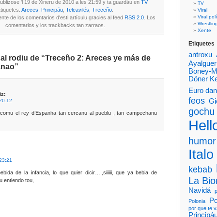
publizose 'l 19 de Xineru de 2010 a les 21:59 y ta guardáu en
TV
.
TV
tiquetes:
Areces
,
Principáu
,
Teleavilés
,
Treceño
.
Viral
Viral polí
ente de los comentarios d'esti artículu gracies al feed
RSS 2.0
. Los
Wrestlin
comentarios y los trackbacks tan zarraos.
Xente
Etiquetes
antroxu
al rodiu de “Treceño 2: Areces ye más de
Ayalguer
anao”
Boney-
Döner K
Euro da
iz:
feos
Gi
 20:12
gochu
comu el rey d’Espanha tan cercanu al pueblu , tan campechanu
Hello
humor
Italo
 23:21
kebab
bida de la infancia, lo que quier dicir….,siiiiii, que ya bebia de
La Bi
 entiendo tou,
Navidá
Po
Polonia
por que te 
Principá