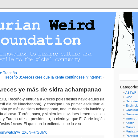
ie Treceño
Guetar
Treceño 3: Areces cree que la xente confúndese n’internet
»
Categoríe
Areces ye más de sidra achampanao
ASTWF
Cine
tulu, Treceño-y entruga a Areces poles fiestes navidiegues (la
Deporte
 esti día de Nuechebona), y consigue una primer esclusiva: el
Ensin cla
ncipáu ye más de sidra achampanao, anque dacuando tamién-y
Galardo
tu al cava. Turrón, poco, y si bien les navidaes tienen matices
Gastron
y Europa (diz el presidente), lo cierto ye que El Corte Inglés
internet
Kitsch
estes feches. El que nun lo entienda, que lu vea.
Música
Música r
e.com/watch?v=zX6N-RrGUM0
Parafilie