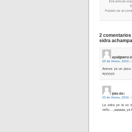
Esti artículu es
E
Puedes tar al corri
2 comentarios 
sidra achamp
ayalgueru
d
20 de Xineru, 2010 -
Areces ye un pocu 
ayyyyyy
pau
diz:
22 de Xineru, 2010 -
La sidra ye la so be
neñu….,aaaaaa, ya lu