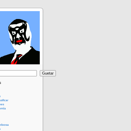
Guetar
s
s
sificar
nes
omía
elixosa
s