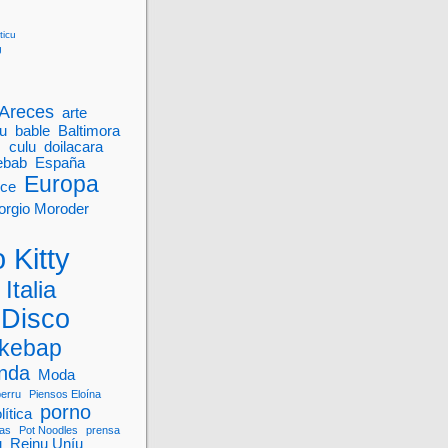
ticu
g
Areces
arte
u
bable
Baltimora
M
culu
doilacara
ebab
España
Europa
nce
orgio Moroder
 Kitty
Italia
 Disco
kebap
onda
Moda
perru
Piensos Eloína
porno
lítica
vas
Pot Noodles
prensa
u
Reinu Uníu