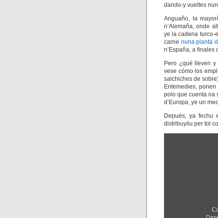
dando-y vueltes nun
Anguaño, la mayorí
n’Alemaña, onde all
ye la cadena turco-
carne
nuna planta 
n’España, a finales
Pero ¿qué lleven y
vese cómo los empl
salchiches de sobre
Entemedies, ponen u
polo que cuenta na
d’Europa, ye un mecí
Depués, ya fechu e
distribuyilu per tol c
Amosar
"LINEA
KEBAP"
dende
YouTube
Ca
Dep