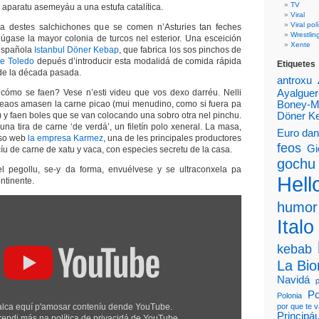
TV
 aparatu asemeyáu a una estufa catalítica.
Viral
Viral polí
a destes salchichones que se comen n’Asturies tan feches
Wrestlin
úgase la mayor colonia de turcos nel esterior. Una esceición
Xente
española
Istanbul Döner Kebap
, que fabrica los sos pinchos de
de Toledo
depués d’introducir esta modalidá de comida rápida
Etiquetes
 de la década pasada.
antroxu
 cómo se faen? Vese n’esti videu que vos dexo darréu. Nelli
Ayalguer
eaos amasen la carne picao (mui menudino, como si fuera pa
Boney-
) y faen boles que se van colocando una sobro otra nel pinchu.
Döner K
na tira de carne ‘de verdá’, un filetín polo xeneral. La masa,
Euro da
 so web
la empresa Karmez
, una de les principales productores
feos
Gi
u de carne de xatu y vaca, con especies secretu de la casa.
gochu
l pegollu, se-y da forma, envuélvese y se ultraconxela pa
Hello
ontinente.
humor
Italo
kebab
La Bi
Navidá
Po
Polonia
lca equí p'amosar conteníu dende YouTube.
por que te 
Principá
rendi más na
política de privacidá de YouTube
.