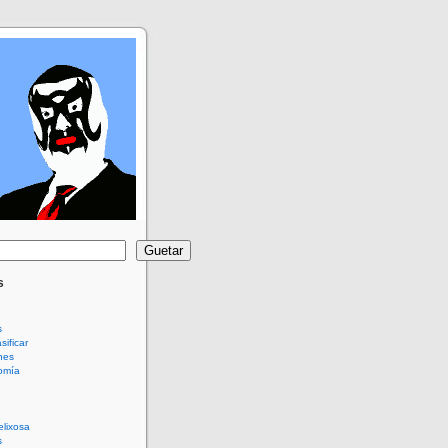
Guetar
s
s
sificar
nes
omía
elixosa
s