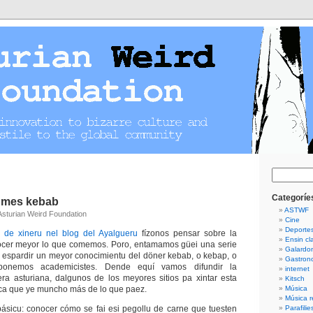
Guetar
Categoríe
 mes kebab
ASTWF
 Asturian Weird Foundation
Cine
Deporte
s de xineru nel blog del Ayalgueru
fízonos pensar sobre la
Ensin cla
ocer meyor lo que comemos. Poro, entamamos güei una serie
Galardo
 espardir un meyor conocimientu del döner kebab, o kebap, o
Gastron
onemos academicistes. Dende equí vamos difundir la
internet
ra asturiana, dalgunos de los meyores sitios pa xintar esta
Kitsch
ca que ye muncho más de lo que paez.
Música
Música r
ásicu: conocer cómo se fai esi pegollu de carne que tuesten
Parafilie