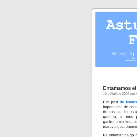
Entamamos el
10 d'Abril de 2009 por
Esti post
de finale
importancia de con
de posts dedicaos a
quebap, si mos p
gastronomía kebape
maravía gastronómi
Pa entamar, dalgo b