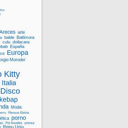
ticu
g
Areces
arte
u
bable
Baltimora
M
culu
doilacara
ebab
España
Europa
nce
orgio Moroder
 Kitty
Italia
 Disco
kebap
onda
Moda
perru
Piensos Eloína
porno
lítica
vas
Pot Noodles
prensa
u
Reinu Uníu